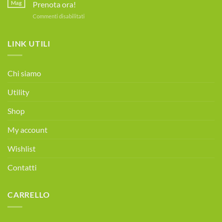
|
per
Mag
Prenota ora!
Test
la
su
Commenti disabilitati
MOC
Disfagia
Tutti
Gratuito
i
prevenzione
sabati
LINK UTILI
Osteoporosi
|
Consulenza
alimentare
Chi siamo
gratuita!
Prenota
Utility
ora!
Shop
My account
Wishlist
Contatti
CARRELLO