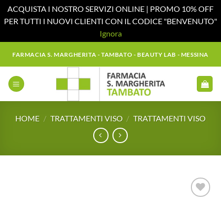
ACQUISTA I NOSTRO SERVIZI ONLINE | PROMO 10% OFF
PER TUTTI I NUOVI CLIENTI CON IL CODICE "BENVENUTO"
Ignora
Salta
FARMACIA S. MARGHERITA - TAMBATO - BEAUTY LAB - MESSINA
ai
contenuti
HOME
/
TRATTAMENTI VISO
/
TRATTAMENTI VISO
Aggiungi
alla lista