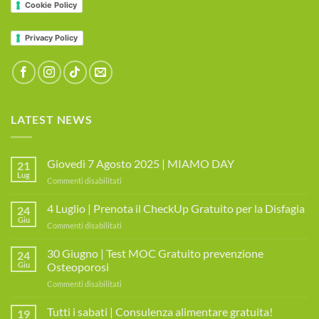
Cookie Policy
Privacy Policy
LATEST NEWS
Giovedì 7 Agosto 2025 | MIAMO DAY
21
Lug
su
Commenti disabilitati
Giovedì
7
4 Luglio | Prenota il CheckUp Gratuito per la Disfagia
24
Agosto
Giu
su
Commenti disabilitati
2025
4
|
Luglio
30 Giugno | Test MOC Gratuito prevenzione
MIAMO
24
|
Giu
Osteoporosi
DAY
Prenota
su
Commenti disabilitati
il
30
CheckUp
Giugno
Tutti i sabati | Consulenza alimentare gratuita!
Gratuito
19