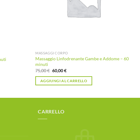
MASSAGGI CORPO
Massaggio Linfodrenante Gambe e Addome – 60
nuti
minuti
Il
Il
75,00
€
60,00
€
prezzo
prezzo
originale
attuale
AGGIUNGI AL CARRELLO
era:
è:
75,00 €.
60,00 €.
CARRELLO