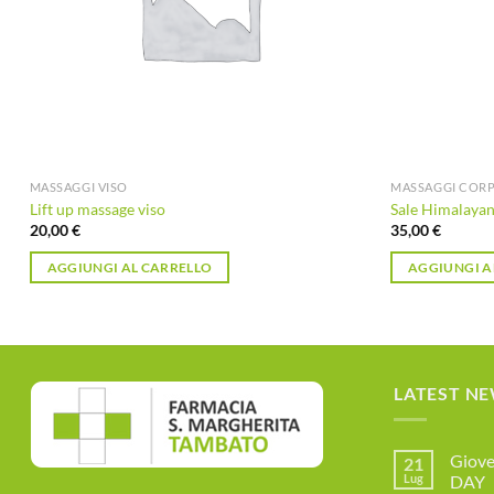
MASSAGGI VISO
MASSAGGI COR
Lift up massage viso
Sale Himalayan
20,00
€
35,00
€
AGGIUNGI AL CARRELLO
AGGIUNGI A
LATEST N
Giove
21
Lug
DAY