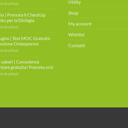
Utility
su
 disabilitati
Giovedì
Shop
7
lio | Prenota il CheckUp
Agosto
to per la Disfagia
2025
My account
su
 disabilitati
|
4
MIAMO
Wishlist
Luglio
ugno | Test MOC Gratuito
DAY
|
nzione Osteoporosi
Contatti
Prenota
su
 disabilitati
il
30
CheckUp
Giugno
i sabati | Consulenza
Gratuito
|
per
ntare gratuita! Prenota ora!
Test
la
su
 disabilitati
MOC
Disfagia
Tutti
Gratuito
i
prevenzione
sabati
Osteoporosi
|
Consulenza
alimentare
gratuita!
Prenota
ora!