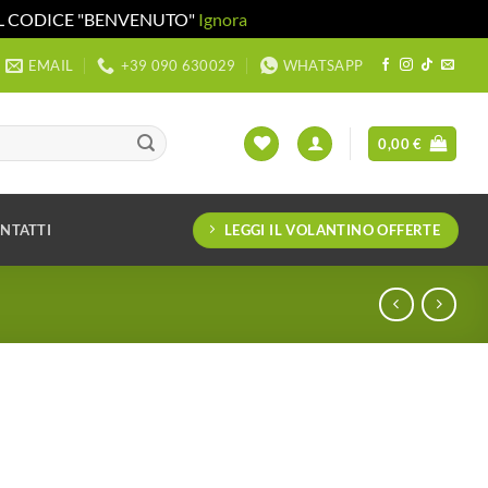
 IL CODICE "BENVENUTO"
Ignora
EMAIL
+39 090 630029
WHATSAPP
0,00
€
LEGGI IL VOLANTINO OFFERTE
NTATTI