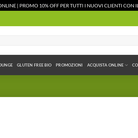
ONLINE | PROMO 10% OFF PER TUTTI I NUOVI CLIENTI CON
OUNGE
GLUTEN FREE BIO
PROMOZIONI
ACQUISTA ONLINE
CO
Aggiungi
alla lista