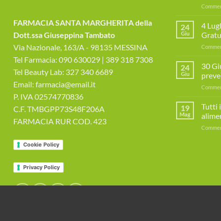
Commenti
FARMACIA SANTA MARGHERITA della
4 Lug
24
Dott.ssa Giuseppina Tambato
Giu
Gratui
Via Nazionale, 163/A - 98135 MESSINA
Commenti
Tel Farmacia: 090 630029 | 389 318 7308
30 Gi
24
Tel Beauty Lab: 327 340 6689
Giu
preve
Email: farmacia@email.it
Commenti
P. IVA 02574770836
Tutti 
19
C.F. TMBGPP73S48F206A
Mag
alime
FARMACIA RUR COD. 423
Commenti
Cookie Policy
Privacy Policy