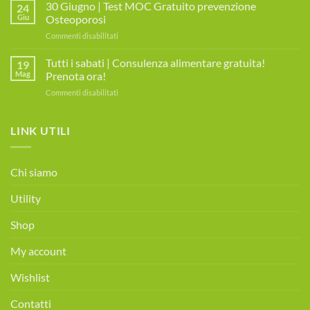
Luglio
30 Giugno | Test MOC Gratuito prevenzione
MIAMO
24
|
Giu
Osteoporosi
DAY
Prenota
su
Commenti disabilitati
il
30
CheckUp
Giugno
Tutti i sabati | Consulenza alimentare gratuita!
Gratuito
19
|
per
Mag
Prenota ora!
Test
la
su
Commenti disabilitati
MOC
Disfagia
Tutti
Gratuito
i
prevenzione
sabati
LINK UTILI
Osteoporosi
|
Consulenza
alimentare
Chi siamo
gratuita!
Prenota
Utility
ora!
Shop
My account
Wishlist
Contatti