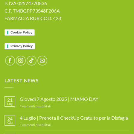
P. IVA 02574770836
C.F. TMBGPP73S48F206A
FARMACIA RUR COD. 423
Cookie Policy
Privacy Policy
LATEST NEWS
Giovedì 7 Agosto 2025 | MIAMO DAY
21
Lug
su
Commenti disabilitati
Giovedì
7
4 Luglio | Prenota il CheckUp Gratuito per la Disfagia
24
Agosto
Giu
su
Commenti disabilitati
2025
4
|