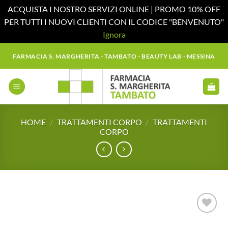
ACQUISTA I NOSTRO SERVIZI ONLINE | PROMO 10% OFF
PER TUTTI I NUOVI CLIENTI CON IL CODICE "BENVENUTO"
Ignora
Salta
FARMACIA S. MARGHERITA - TAMBATO - BEAUTY LAB - MESSINA
ai
contenuti
HOME
/
TRATTAMENTI CORPO
/
TRATTAMENTI
CORPO
Aggiungi