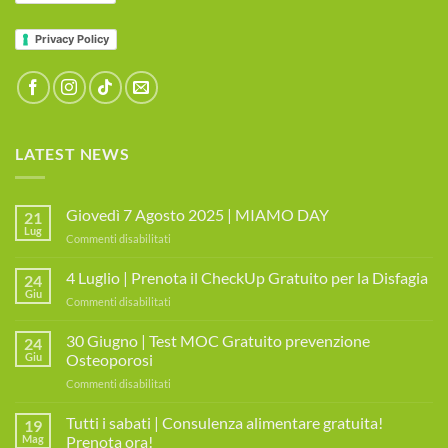
Privacy Policy
LATEST NEWS
Giovedì 7 Agosto 2025 | MIAMO DAY
21
Lug
su
Commenti disabilitati
Giovedì
7
4 Luglio | Prenota il CheckUp Gratuito per la Disfagia
24
Agosto
Giu
su
Commenti disabilitati
2025
4
|
Luglio
30 Giugno | Test MOC Gratuito prevenzione
MIAMO
24
|
Giu
Osteoporosi
DAY
Prenota
su
Commenti disabilitati
il
30
CheckUp
Giugno
Tutti i sabati | Consulenza alimentare gratuita!
Gratuito
19
|
per
Mag
Prenota ora!