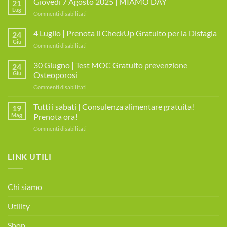
Giovedì 7 Agosto 2025 | MIAMO DAY
21
Lug
su
Commenti disabilitati
Giovedì
7
4 Luglio | Prenota il CheckUp Gratuito per la Disfagia
24
Agosto
Giu
su
Commenti disabilitati
2025
4
|
Luglio
30 Giugno | Test MOC Gratuito prevenzione
MIAMO
24
|
Giu
Osteoporosi
DAY
Prenota
su
Commenti disabilitati
il
30
CheckUp
Giugno
Tutti i sabati | Consulenza alimentare gratuita!
Gratuito
19
|
per
Mag
Prenota ora!
Test
la
su
Commenti disabilitati
MOC
Disfagia
Tutti
Gratuito
i
prevenzione
sabati
LINK UTILI
Osteoporosi
|
Consulenza
alimentare
Chi siamo
gratuita!
Prenota
Utility
ora!
Shop