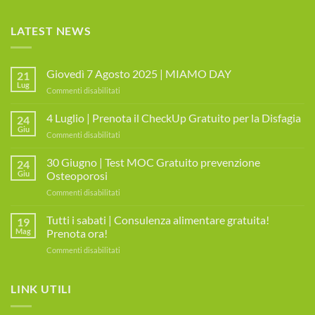
LATEST NEWS
Giovedì 7 Agosto 2025 | MIAMO DAY
21
Lug
su
Commenti disabilitati
Giovedì
7
4 Luglio | Prenota il CheckUp Gratuito per la Disfagia
24
Agosto
Giu
su
Commenti disabilitati
2025
4
|
Luglio
30 Giugno | Test MOC Gratuito prevenzione
MIAMO
24
|
Giu
Osteoporosi
DAY
Prenota
su
Commenti disabilitati
il
30
CheckUp
Giugno
Tutti i sabati | Consulenza alimentare gratuita!
Gratuito
19
|
per
Mag
Prenota ora!
Test
la
su
Commenti disabilitati
MOC
Disfagia
Tutti
Gratuito
i
prevenzione
sabati
LINK UTILI
Osteoporosi
|
Consulenza