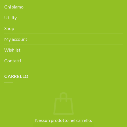
alimentare
Chi siamo
gratuita!
Prenota
Utility
ora!
Shop
My account
Wishlist
Contatti
CARRELLO
Nessun prodotto nel carrello.