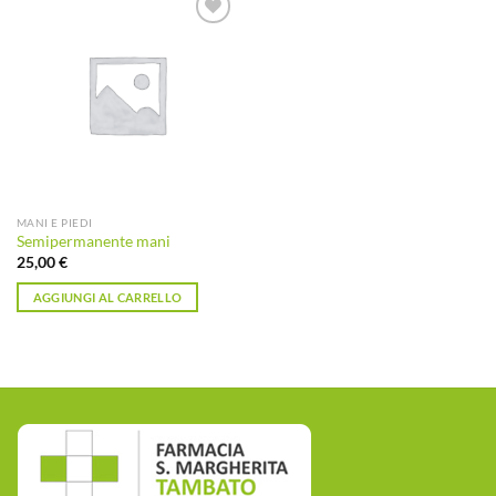
Aggiungi
alla lista
dei
desideri
MANI E PIEDI
Semipermanente mani
25,00
€
AGGIUNGI AL CARRELLO