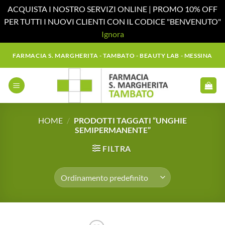
ACQUISTA I NOSTRO SERVIZI ONLINE | PROMO 10% OFF
PER TUTTI I NUOVI CLIENTI CON IL CODICE "BENVENUTO"
Ignora
Salta
FARMACIA S. MARGHERITA - TAMBATO - BEAUTY LAB - MESSINA
ai
contenuti
HOME
/
PRODOTTI TAGGATI “UNGHIE
SEMIPERMANENTE”
FILTRA