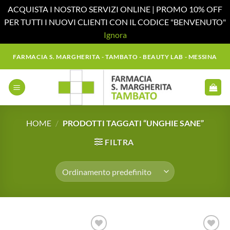
ACQUISTA I NOSTRO SERVIZI ONLINE | PROMO 10% OFF
PER TUTTI I NUOVI CLIENTI CON IL CODICE "BENVENUTO"
Ignora
Salta
FARMACIA S. MARGHERITA - TAMBATO - BEAUTY LAB - MESSINA
ai
contenuti
HOME
/
PRODOTTI TAGGATI “UNGHIE SANE”
FILTRA