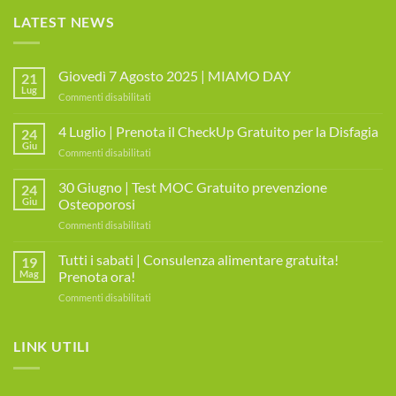
LATEST NEWS
Giovedì 7 Agosto 2025 | MIAMO DAY
21
Lug
su
Commenti disabilitati
Giovedì
7
4 Luglio | Prenota il CheckUp Gratuito per la Disfagia
24
Agosto
Giu
su
Commenti disabilitati
2025
4
|
Luglio
30 Giugno | Test MOC Gratuito prevenzione
MIAMO
24
|
Giu
Osteoporosi
DAY
Prenota
su
Commenti disabilitati
il
30
CheckUp
Giugno
Tutti i sabati | Consulenza alimentare gratuita!
Gratuito
19
|
per
Mag
Prenota ora!
Test
la
su
Commenti disabilitati
MOC
Disfagia
Tutti
Gratuito
i
prevenzione
sabati
LINK UTILI
Osteoporosi
|
Consulenza
alimentare