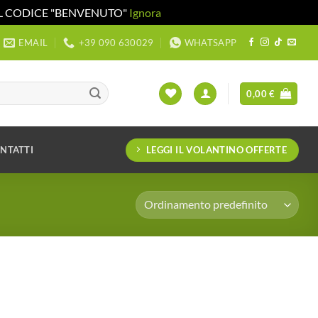
 IL CODICE "BENVENUTO"
Ignora
EMAIL
+39 090 630029
WHATSAPP
0,00
€
LEGGI IL VOLANTINO OFFERTE
NTATTI