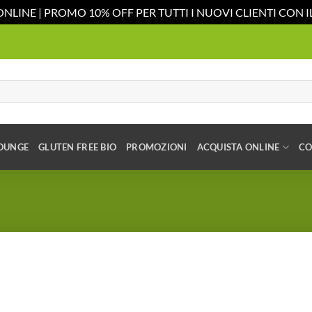
ONLINE | PROMO 10% OFF PER TUTTI I NUOVI CLIENTI CON
OUNGE
GLUTEN FREE BIO
PROMOZIONI
ACQUISTA ONLINE
CO
Aggiungi
alla lista
dei