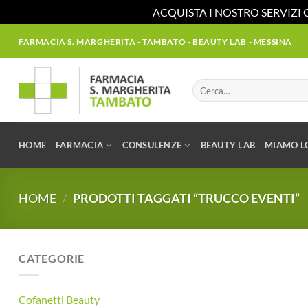
ACQUISTA I NOSTRO SERVIZI 
Salta
FARMACIA S. MARGHERITA - TAMBATO - BEAUTY LAB - MESSINA
ai
contenuti
Cerca:
HOME
FARMACIA
CONSULENZE
BEAUTY LAB
MIAMO L
HOME
/
PRODOTTI TAGGATI “TRUCCO EVENTI”
CATEGORIE
Cofanetti Beauty