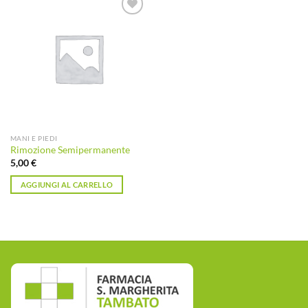
Aggiungi
alla lista
dei
desideri
MANI E PIEDI
Rimozione Semipermanente
5,00
€
AGGIUNGI AL CARRELLO