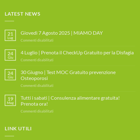
LATEST NEWS
Giovedì 7 Agosto 2025 | MIAMO DAY
21
Lug
su
Commenti disabilitati
Giovedì
7
4 Luglio | Prenota il CheckUp Gratuito per la Disfagia
24
Agosto
Giu
su
Commenti disabilitati
2025
4
|
Luglio
30 Giugno | Test MOC Gratuito prevenzione
MIAMO
24
|
Giu
Osteoporosi
DAY
Prenota
su
Commenti disabilitati
il
30
CheckUp
Giugno
Tutti i sabati | Consulenza alimentare gratuita!
Gratuito
19
|
per
Mag
Prenota ora!
Test
la
su
Commenti disabilitati
MOC
Disfagia
Tutti
Gratuito
i
prevenzione
sabati
LINK UTILI
Osteoporosi
|
Consulenza