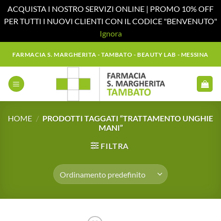
ACQUISTA I NOSTRO SERVIZI ONLINE | PROMO 10% OFF
PER TUTTI I NUOVI CLIENTI CON IL CODICE "BENVENUTO"
Ignora
Salta
FARMACIA S. MARGHERITA - TAMBATO - BEAUTY LAB - MESSINA
ai
contenuti
HOME
/
PRODOTTI TAGGATI “TRATTAMENTO UNGHIE
MANI”
FILTRA