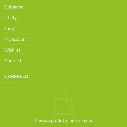
alimentare
Chi siamo
gratuita!
Prenota
Utility
ora!
Shop
My account
Wishlist
Contatti
CARRELLO
Nessun prodotto nel carrello.