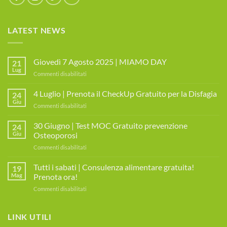
LATEST NEWS
Giovedì 7 Agosto 2025 | MIAMO DAY
21
Lug
su
Commenti disabilitati
Giovedì
7
4 Luglio | Prenota il CheckUp Gratuito per la Disfagia
24
Agosto
Giu
su
Commenti disabilitati
2025
4
|
Luglio
30 Giugno | Test MOC Gratuito prevenzione
MIAMO
24
|
Giu
Osteoporosi
DAY
Prenota
su
Commenti disabilitati
il
30
CheckUp
Giugno
Tutti i sabati | Consulenza alimentare gratuita!
Gratuito
19
|
per
Mag
Prenota ora!
Test
la
su
Commenti disabilitati
MOC
Disfagia
Tutti
Gratuito
i
prevenzione
sabati
LINK UTILI
Osteoporosi
|