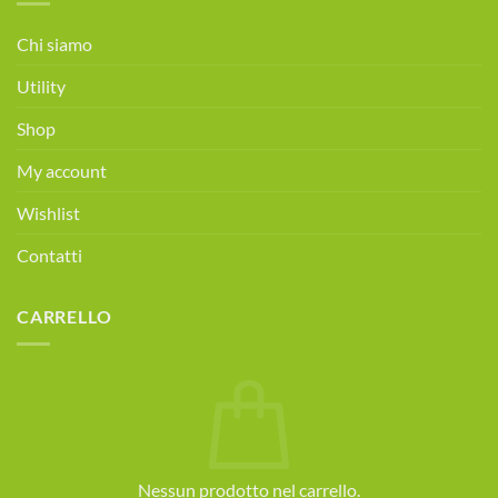
Consulenza
alimentare
Chi siamo
gratuita!
Prenota
Utility
ora!
Shop
My account
Wishlist
Contatti
CARRELLO
Nessun prodotto nel carrello.