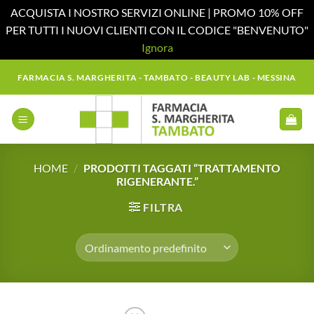
ACQUISTA I NOSTRO SERVIZI ONLINE | PROMO 10% OFF
PER TUTTI I NUOVI CLIENTI CON IL CODICE "BENVENUTO"
Ignora
Salta
FARMACIA S. MARGHERITA - TAMBATO - BEAUTY LAB - MESSINA
ai
contenuti
HOME
/
PRODOTTI TAGGATI “TRATTAMENTO
RIGENERANTE.”
FILTRA