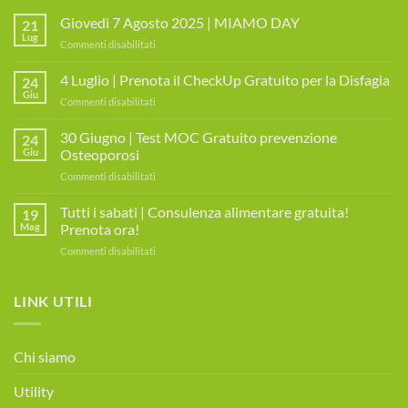
Giovedì 7 Agosto 2025 | MIAMO DAY
21
Lug
su
Commenti disabilitati
Giovedì
7
4 Luglio | Prenota il CheckUp Gratuito per la Disfagia
24
Agosto
Giu
su
Commenti disabilitati
2025
4
|
Luglio
30 Giugno | Test MOC Gratuito prevenzione
MIAMO
24
|
Giu
Osteoporosi
DAY
Prenota
su
Commenti disabilitati
il
30
CheckUp
Giugno
Tutti i sabati | Consulenza alimentare gratuita!
Gratuito
19
|
per
Mag
Prenota ora!
Test
la
su
Commenti disabilitati
MOC
Disfagia
Tutti
Gratuito
i
prevenzione
sabati
LINK UTILI
Osteoporosi
|
Consulenza
alimentare
Chi siamo
gratuita!
Prenota
Utility
ora!