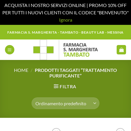
ACQUISTA I NOSTRO SERVIZI ONLINE | PROMO 10% OFF
PER TUTTI I NUOVI CLIENTI CON IL CODICE "BENVENUTO"
Ignora
Salta
FARMACIA S. MARGHERITA - TAMBATO - BEAUTY LAB - MESSINA
ai
contenuti
HOME
/
PRODOTTI TAGGATI “TRATTAMENTO
PURIFICANTE”
FILTRA