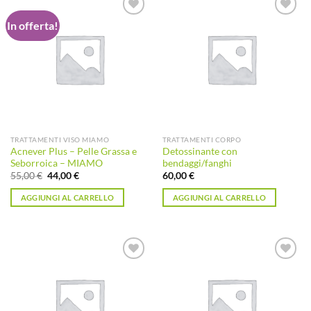
In offerta!
Aggiungi
Aggiungi
alla lista
alla lista
dei
dei
desideri
desideri
TRATTAMENTI VISO MIAMO
TRATTAMENTI CORPO
Acnever Plus – Pelle Grassa e
Detossinante con
Seborroica – MIAMO
bendaggi/fanghi
Il
Il
55,00
€
44,00
€
60,00
€
prezzo
prezzo
originale
attuale
AGGIUNGI AL CARRELLO
AGGIUNGI AL CARRELLO
era:
è:
55,00 €.
44,00 €.
Aggiungi
Aggiungi
alla lista
alla lista
dei
dei
desideri
desideri