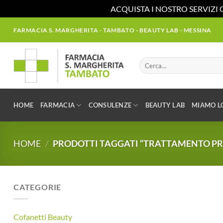
ACQUISTA I NOSTRO SERVIZI 
Salta
FARMACIA S. MARGHERITA - TAMBATO - BEAUTY LAB - MESSINA
ai
contenuti
Cerca:
HOME
FARMACIA
CONSULENZE
BEAUTY LAB
MIAMO L
HOME
/
PRODOTTI TAGGATI “TRATTAMENTO PR
CATEGORIE
Cofanetti Beauty