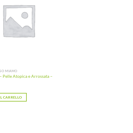
desideri
ISO MIAMO
 Pelle Atopica e Arrossata –
L CARRELLO