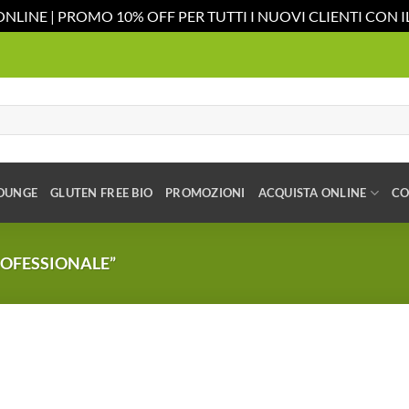
ONLINE | PROMO 10% OFF PER TUTTI I NUOVI CLIENTI CON
OUNGE
GLUTEN FREE BIO
PROMOZIONI
ACQUISTA ONLINE
CO
OFESSIONALE”
Aggiungi
alla lista
dei