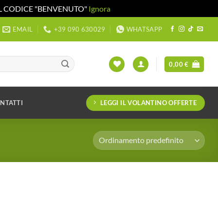
 IL CODICE "BENVENUTO"
Ignora
EMAIL
+39 090 630029
WHATSAPP
0,00
€
LEGGI IL VOLANTINO OFFERTE
NTATTI