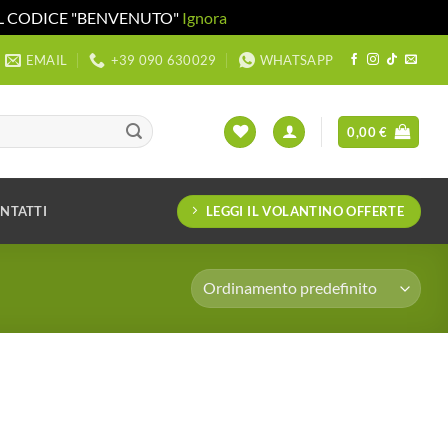
 IL CODICE "BENVENUTO"
Ignora
EMAIL
+39 090 630029
WHATSAPP
0,00
€
LEGGI IL VOLANTINO OFFERTE
NTATTI