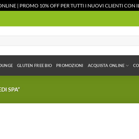
ONLINE | PROMO 10% OFF PER TUTTI I NUOVI CLIENTI CON
OUNGE
GLUTEN FREE BIO
PROMOZIONI
ACQUISTA ONLINE
CO
DI SPA”
Aggiungi
alla lista
dei