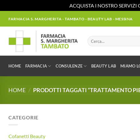
ACQUISTA I NOSTRO SERVIZI 
Salta
FARMACIA S. MARGHERITA - TAMBATO - BEAUTY LAB - MESSINA
ai
contenuti
Cerca:
HOME
FARMACIA
CONSULENZE
BEAUTY LAB
MIAMO L
HOME
/
PRODOTTI TAGGATI “TRATTAMENTO PIE
CATEGORIE
Cofanetti Beauty