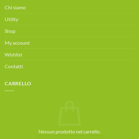
alimentare
Chi siamo
gratuita!
Prenota
Utility
ora!
Shop
My account
Wishlist
Contatti
CARRELLO
Nessun prodotto nel carrello.