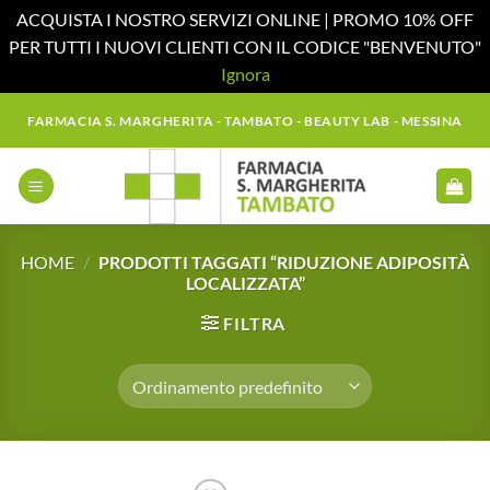
ACQUISTA I NOSTRO SERVIZI ONLINE | PROMO 10% OFF
PER TUTTI I NUOVI CLIENTI CON IL CODICE "BENVENUTO"
Ignora
Salta
FARMACIA S. MARGHERITA - TAMBATO - BEAUTY LAB - MESSINA
ai
contenuti
HOME
/
PRODOTTI TAGGATI “RIDUZIONE ADIPOSITÀ
LOCALIZZATA”
FILTRA