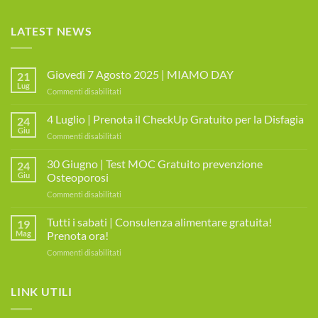
LATEST NEWS
Giovedì 7 Agosto 2025 | MIAMO DAY
21
Lug
su
Commenti disabilitati
Giovedì
7
4 Luglio | Prenota il CheckUp Gratuito per la Disfagia
24
Agosto
Giu
su
Commenti disabilitati
2025
4
|
Luglio
30 Giugno | Test MOC Gratuito prevenzione
MIAMO
24
|
Giu
Osteoporosi
DAY
Prenota
su
Commenti disabilitati
il
30
CheckUp
Giugno
Tutti i sabati | Consulenza alimentare gratuita!
Gratuito
19
|
per
Mag
Prenota ora!
Test
la
su
Commenti disabilitati
MOC
Disfagia
Tutti
Gratuito
i
prevenzione
sabati
LINK UTILI
Osteoporosi
|
Consulenza