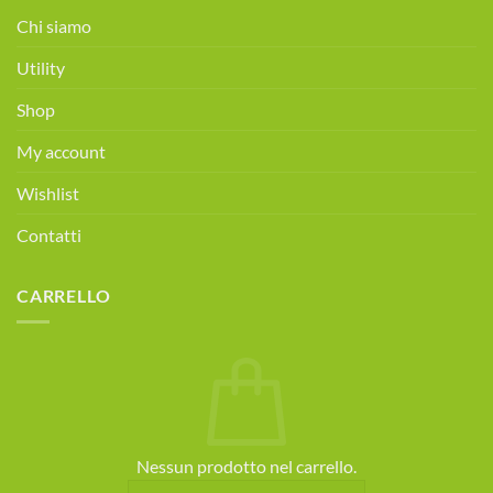
alimentare
Chi siamo
gratuita!
Prenota
Utility
ora!
Shop
My account
Wishlist
Contatti
CARRELLO
Nessun prodotto nel carrello.