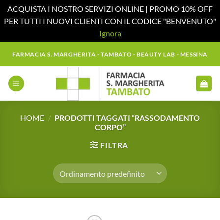
ACQUISTA I NOSTRO SERVIZI ONLINE | PROMO 10% OFF
PER TUTTI I NUOVI CLIENTI CON IL CODICE "BENVENUTO"
Ignora
Salta
FARMACIA S. MARGHERITA - TAMBATO - BEAUTY LAB - MESSINA
ai
contenuti
HOME
/
PRODOTTI TAGGATI “RASSODAMENTO
CORPO”
FILTRA