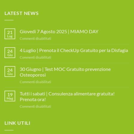
LATEST NEWS
Giovedì 7 Agosto 2025 | MIAMO DAY
21
Lug
su
Commenti disabilitati
Giovedì
7
4 Luglio | Prenota il CheckUp Gratuito per la Disfagia
24
Agosto
Giu
su
Commenti disabilitati
2025
4
|
Luglio
30 Giugno | Test MOC Gratuito prevenzione
MIAMO
24
|
Giu
Osteoporosi
DAY
Prenota
su
Commenti disabilitati
il
30
CheckUp
Giugno
Tutti i sabati | Consulenza alimentare gratuita!
Gratuito
19
|
per
Mag
Prenota ora!
Test
la
su
Commenti disabilitati
MOC
Disfagia
Tutti
Gratuito
i
prevenzione
sabati
LINK UTILI
Osteoporosi
|
Consulenza