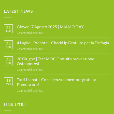
LATEST NEWS
Giovedì 7 Agosto 2025 | MIAMO DAY
21
Lug
su
Commenti disabilitati
Giovedì
7
4 Luglio | Prenota il CheckUp Gratuito per la Disfagia
24
Agosto
Giu
su
Commenti disabilitati
2025
4
|
Luglio
30 Giugno | Test MOC Gratuito prevenzione
MIAMO
24
|
Giu
Osteoporosi
DAY
Prenota
su
Commenti disabilitati
il
30
CheckUp
Giugno
Tutti i sabati | Consulenza alimentare gratuita!
Gratuito
19
|
per
Mag
Prenota ora!
Test
la
su
Commenti disabilitati
MOC
Disfagia
Tutti
Gratuito
i
prevenzione
sabati
LINK UTILI
Osteoporosi
|
Consulenza