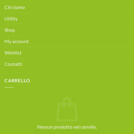
alimentare
Chi siamo
gratuita!
Prenota
Utility
ora!
Shop
My account
Wishlist
Contatti
CARRELLO
Nessun prodotto nel carrello.