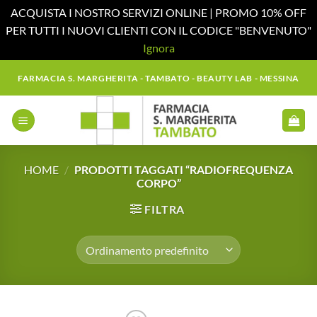
ACQUISTA I NOSTRO SERVIZI ONLINE | PROMO 10% OFF
PER TUTTI I NUOVI CLIENTI CON IL CODICE "BENVENUTO"
Ignora
Salta
FARMACIA S. MARGHERITA - TAMBATO - BEAUTY LAB - MESSINA
ai
contenuti
HOME
/
PRODOTTI TAGGATI “RADIOFREQUENZA
CORPO”
FILTRA