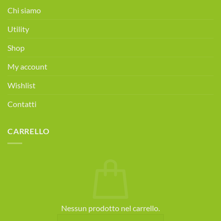
alimentare
Chi siamo
gratuita!
Prenota
Utility
ora!
Shop
My account
Wishlist
Contatti
CARRELLO
Nessun prodotto nel carrello.