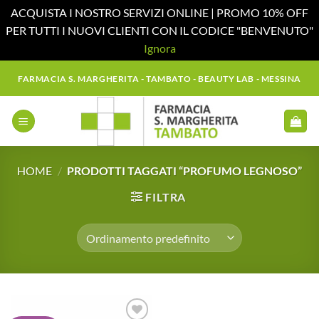
ACQUISTA I NOSTRO SERVIZI ONLINE | PROMO 10% OFF
PER TUTTI I NUOVI CLIENTI CON IL CODICE "BENVENUTO"
Ignora
Salta
FARMACIA S. MARGHERITA - TAMBATO - BEAUTY LAB - MESSINA
ai
contenuti
HOME
/
PRODOTTI TAGGATI “PROFUMO LEGNOSO”
FILTRA