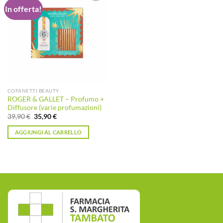
In offerta!
Aggiungi
alla lista
dei
desideri
COFANETTI BEAUTY
ROGER & GALLET – Profumo +
Diffusore (varie profumazioni)
Il
Il
39,90
€
35,90
€
prezzo
prezzo
originale
attuale
AGGIUNGI AL CARRELLO
era:
è:
39,90 €.
35,90 €.