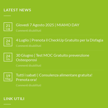
LATEST NEWS
Giovedì 7 Agosto 2025 | MIAMO DAY
21
Lug
su
Commenti disabilitati
Giovedì
7
4 Luglio | Prenota il CheckUp Gratuito per la Disfagia
24
Agosto
Giu
su
Commenti disabilitati
2025
4
|
Luglio
30 Giugno | Test MOC Gratuito prevenzione
MIAMO
24
|
Giu
Osteoporosi
DAY
Prenota
su
Commenti disabilitati
il
30
CheckUp
Giugno
Tutti i sabati | Consulenza alimentare gratuita!
Gratuito
19
|
per
Mag
Prenota ora!
Test
la
su
Commenti disabilitati
MOC
Disfagia
Tutti
Gratuito
i
prevenzione
sabati
LINK UTILI
Osteoporosi
|
Consulenza