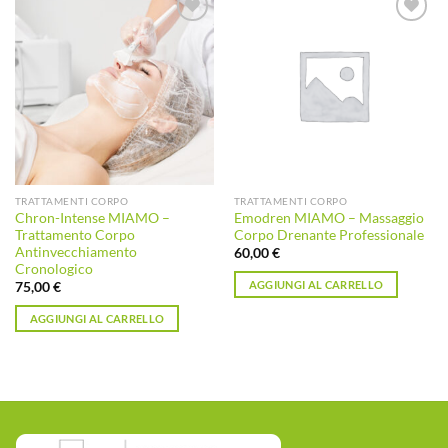
Aggiungi
Aggiungi
alla lista
alla lista
dei
dei
desideri
desideri
TRATTAMENTI CORPO
TRATTAMENTI CORPO
Chron-Intense MIAMO –
Emodren MIAMO – Massaggio
Trattamento Corpo
Corpo Drenante Professionale
Antinvecchiamento
60,00
€
Cronologico
AGGIUNGI AL CARRELLO
75,00
€
AGGIUNGI AL CARRELLO