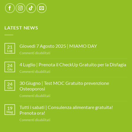
LATEST NEWS
Giovedì 7 Agosto 2025 | MIAMO DAY
21
Lug
su
Commenti disabilitati
Giovedì
7
4 Luglio | Prenota il CheckUp Gratuito per la Disfagia
24
Agosto
Giu
su
Commenti disabilitati
2025
4
|
Luglio
30 Giugno | Test MOC Gratuito prevenzione
MIAMO
24
|
Giu
Osteoporosi
DAY
Prenota
su
Commenti disabilitati
il
30
CheckUp
Giugno
Tutti i sabati | Consulenza alimentare gratuita!
Gratuito
19
|
per
Mag
Prenota ora!
Test
la
su
Commenti disabilitati
MOC
Disfagia
Tutti
Gratuito
i
prevenzione