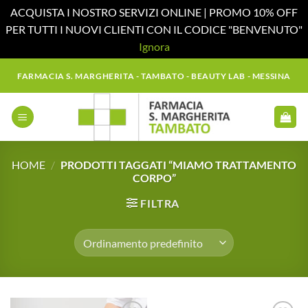
ACQUISTA I NOSTRO SERVIZI ONLINE | PROMO 10% OFF
PER TUTTI I NUOVI CLIENTI CON IL CODICE "BENVENUTO"
Ignora
Salta
FARMACIA S. MARGHERITA - TAMBATO - BEAUTY LAB - MESSINA
ai
contenuti
HOME
/
PRODOTTI TAGGATI “MIAMO TRATTAMENTO
CORPO”
FILTRA