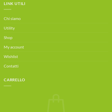
sabati
LINK UTILI
Osteoporosi
|
Consulenza
alimentare
Chi siamo
gratuita!
Prenota
Utility
ora!
Shop
My account
Wishlist
Contatti
CARRELLO