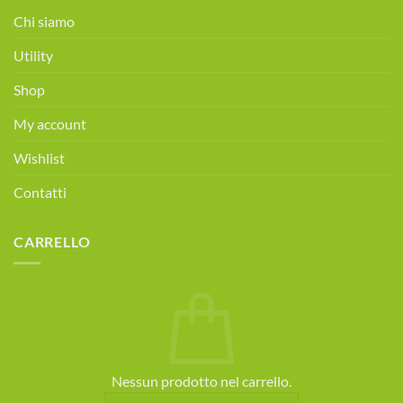
alimentare
Chi siamo
gratuita!
Prenota
Utility
ora!
Shop
My account
Wishlist
Contatti
CARRELLO
Nessun prodotto nel carrello.