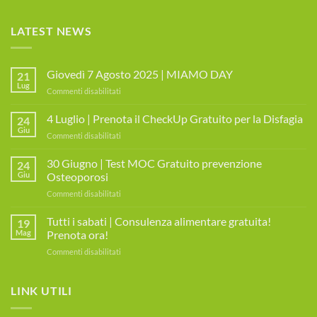
LATEST NEWS
Giovedì 7 Agosto 2025 | MIAMO DAY
21
Lug
su
Commenti disabilitati
Giovedì
7
4 Luglio | Prenota il CheckUp Gratuito per la Disfagia
24
Agosto
Giu
su
Commenti disabilitati
2025
4
|
Luglio
30 Giugno | Test MOC Gratuito prevenzione
MIAMO
24
|
Giu
Osteoporosi
DAY
Prenota
su
Commenti disabilitati
il
30
CheckUp
Giugno
Tutti i sabati | Consulenza alimentare gratuita!
Gratuito
19
|
per
Mag
Prenota ora!
Test
la
su
Commenti disabilitati
MOC
Disfagia
Tutti
Gratuito
i
prevenzione
sabati
LINK UTILI
Osteoporosi
|
Consulenza