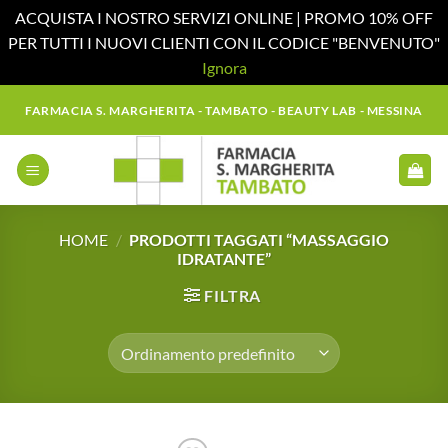
ACQUISTA I NOSTRO SERVIZI ONLINE | PROMO 10% OFF
PER TUTTI I NUOVI CLIENTI CON IL CODICE "BENVENUTO"
Ignora
Salta
FARMACIA S. MARGHERITA - TAMBATO - BEAUTY LAB - MESSINA
ai
contenuti
HOME
/
PRODOTTI TAGGATI “MASSAGGIO
IDRATANTE”
FILTRA