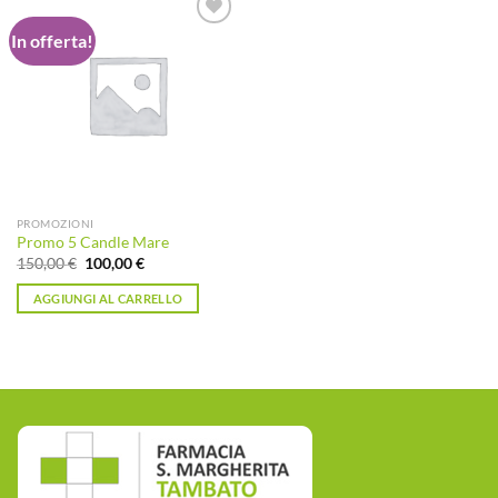
In offerta!
Aggiungi
alla lista
dei
desideri
PROMOZIONI
Promo 5 Candle Mare
Il
Il
150,00
€
100,00
€
prezzo
prezzo
originale
attuale
AGGIUNGI AL CARRELLO
era:
è:
150,00 €.
100,00 €.