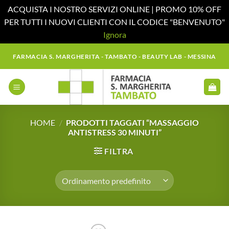
ACQUISTA I NOSTRO SERVIZI ONLINE | PROMO 10% OFF
PER TUTTI I NUOVI CLIENTI CON IL CODICE "BENVENUTO"
Ignora
Salta
FARMACIA S. MARGHERITA - TAMBATO - BEAUTY LAB - MESSINA
ai
contenuti
HOME
/
PRODOTTI TAGGATI “MASSAGGIO
ANTISTRESS 30 MINUTI”
FILTRA