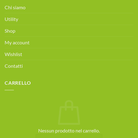
alimentare
Chi siamo
gratuita!
Prenota
Utility
ora!
Shop
My account
Wishlist
Contatti
CARRELLO
Nessun prodotto nel carrello.