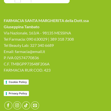
essere
scelte
nella
pagina
FARMACIA SANTA MARGHERITA della Dott.ssa
del
Giuseppina Tambato
prodotto
Via Nazionale, 163/A - 98135 MESSINA
Tel Farmacia: 090 630029 | 389 318 7308
Tel Beauty Lab: 327 340 6689
Email: farmacia@email.it
P. IVA 02574770836
C.F. TMBGPP73S48F206A
FARMACIA RUR COD. 423
Cookie Policy
Privacy Policy