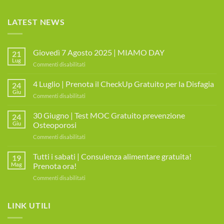
LATEST NEWS
Giovedì 7 Agosto 2025 | MIAMO DAY
21
Lug
su
Commenti disabilitati
Giovedì
7
4 Luglio | Prenota il CheckUp Gratuito per la Disfagia
24
Agosto
Giu
su
Commenti disabilitati
2025
4
|
Luglio
30 Giugno | Test MOC Gratuito prevenzione
MIAMO
24
|
Giu
Osteoporosi
DAY
Prenota
su
Commenti disabilitati
il
30
CheckUp
Giugno
Tutti i sabati | Consulenza alimentare gratuita!
Gratuito
19
|
per
Mag
Prenota ora!
Test
la
su
Commenti disabilitati
MOC
Disfagia
Tutti
Gratuito
i
prevenzione
sabati
LINK UTILI
Osteoporosi
|
Consulenza