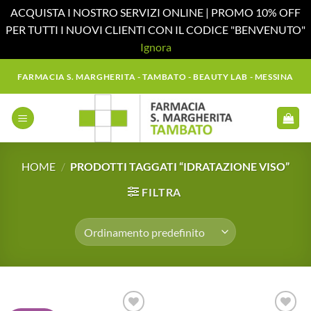
ACQUISTA I NOSTRO SERVIZI ONLINE | PROMO 10% OFF
PER TUTTI I NUOVI CLIENTI CON IL CODICE "BENVENUTO"
Ignora
Salta
FARMACIA S. MARGHERITA - TAMBATO - BEAUTY LAB - MESSINA
ai
contenuti
HOME
/
PRODOTTI TAGGATI “IDRATAZIONE VISO”
FILTRA