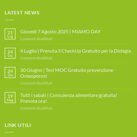
LATEST NEWS
Giovedì 7 Agosto 2025 | MIAMO DAY
21
Lug
su
Commenti disabilitati
Giovedì
7
4 Luglio | Prenota il CheckUp Gratuito per la Disfagia
24
Agosto
Giu
su
Commenti disabilitati
2025
4
|
Luglio
30 Giugno | Test MOC Gratuito prevenzione
MIAMO
24
|
Giu
Osteoporosi
DAY
Prenota
su
Commenti disabilitati
il
30
CheckUp
Giugno
Tutti i sabati | Consulenza alimentare gratuita!
Gratuito
19
|
per
Mag
Prenota ora!
Test
la
su
Commenti disabilitati
MOC
Disfagia
Tutti
Gratuito
i
prevenzione
sabati
LINK UTILI
Osteoporosi
|
Consulenza