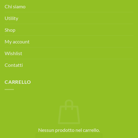
alimentare
Chi siamo
gratuita!
Prenota
Utility
ora!
Shop
My account
Wishlist
Contatti
CARRELLO
Nessun prodotto nel carrello.