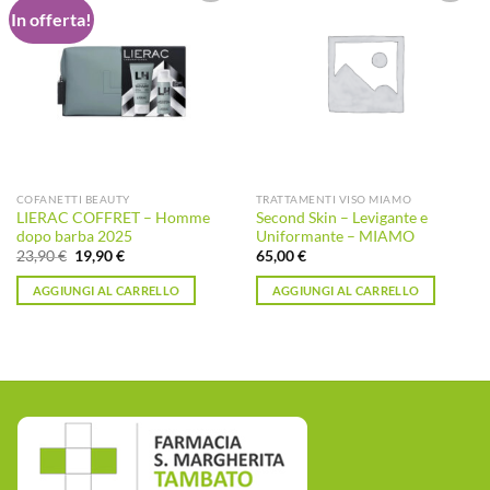
In offerta!
Aggiungi
Aggiungi
alla lista
alla lista
dei
dei
desideri
desideri
COFANETTI BEAUTY
TRATTAMENTI VISO MIAMO
LIERAC COFFRET – Homme
Second Skin – Levigante e
dopo barba 2025
Uniformante – MIAMO
Il
Il
23,90
€
19,90
€
65,00
€
prezzo
prezzo
originale
attuale
AGGIUNGI AL CARRELLO
AGGIUNGI AL CARRELLO
era:
è:
23,90 €.
19,90 €.