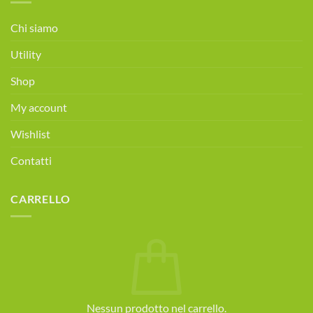
Consulenza
alimentare
Chi siamo
gratuita!
Prenota
Utility
ora!
Shop
My account
Wishlist
Contatti
CARRELLO
Nessun prodotto nel carrello.