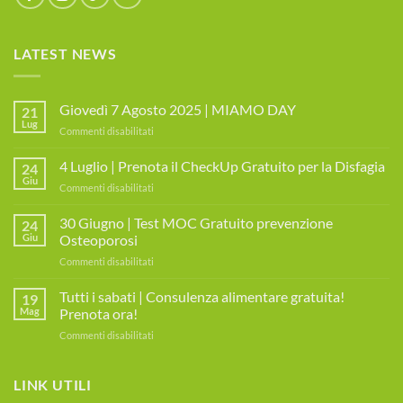
LATEST NEWS
Giovedì 7 Agosto 2025 | MIAMO DAY
21
Lug
su
Commenti disabilitati
Giovedì
7
4 Luglio | Prenota il CheckUp Gratuito per la Disfagia
24
Agosto
Giu
su
Commenti disabilitati
2025
4
|
Luglio
30 Giugno | Test MOC Gratuito prevenzione
MIAMO
24
|
Giu
Osteoporosi
DAY
Prenota
su
Commenti disabilitati
il
30
CheckUp
Giugno
Tutti i sabati | Consulenza alimentare gratuita!
Gratuito
19
|
per
Mag
Prenota ora!
Test
la
su
Commenti disabilitati
MOC
Disfagia
Tutti
Gratuito
i
prevenzione
sabati
LINK UTILI
Osteoporosi
|