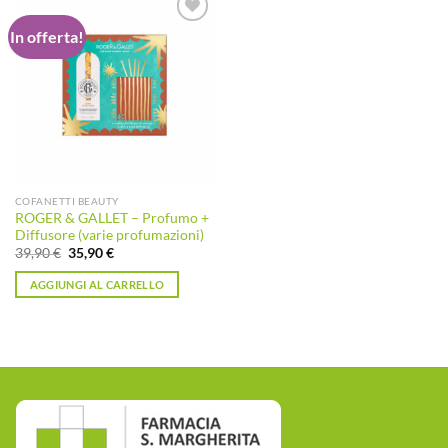
In offerta!
Aggiungi
alla lista
dei
desideri
COFANETTI BEAUTY
ROGER & GALLET – Profumo +
Diffusore (varie profumazioni)
Il
Il
39,90
€
35,90
€
prezzo
prezzo
originale
attuale
AGGIUNGI AL CARRELLO
era:
è:
39,90 €.
35,90 €.