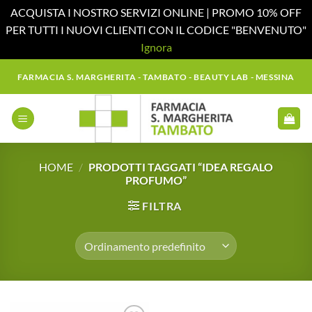
ACQUISTA I NOSTRO SERVIZI ONLINE | PROMO 10% OFF
PER TUTTI I NUOVI CLIENTI CON IL CODICE "BENVENUTO"
Ignora
Salta
FARMACIA S. MARGHERITA - TAMBATO - BEAUTY LAB - MESSINA
ai
contenuti
HOME
/
PRODOTTI TAGGATI “IDEA REGALO
PROFUMO”
FILTRA