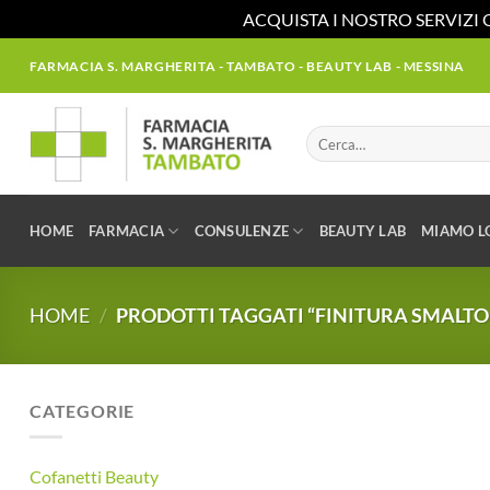
ACQUISTA I NOSTRO SERVIZI 
Salta
FARMACIA S. MARGHERITA - TAMBATO - BEAUTY LAB - MESSINA
ai
contenuti
Cerca:
HOME
FARMACIA
CONSULENZE
BEAUTY LAB
MIAMO L
HOME
/
PRODOTTI TAGGATI “FINITURA SMALTO
CATEGORIE
Cofanetti Beauty