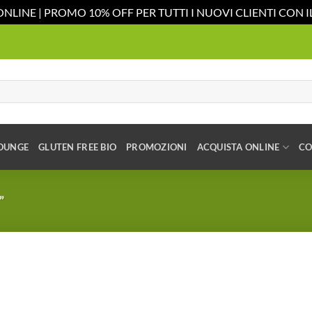
ONLINE | PROMO 10% OFF PER TUTTI I NUOVI CLIENTI CON
OUNGE
GLUTEN FREE BIO
PROMOZIONI
ACQUISTA ONLINE
CO
”
Aggiungi
alla lista
dei