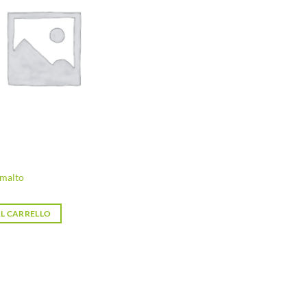
desideri
smalto
L CARRELLO