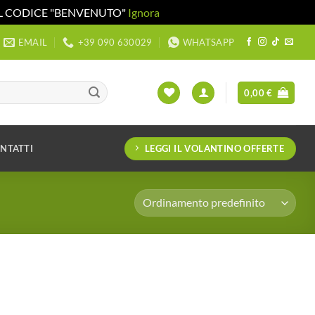
 IL CODICE "BENVENUTO"
Ignora
EMAIL
+39 090 630029
WHATSAPP
0,00
€
LEGGI IL VOLANTINO OFFERTE
NTATTI