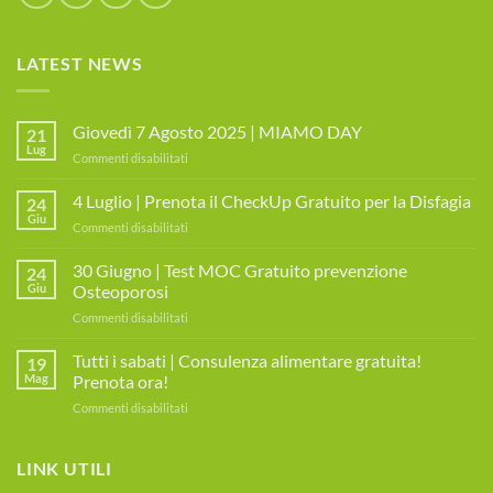
LATEST NEWS
Giovedì 7 Agosto 2025 | MIAMO DAY
21
Lug
su
Commenti disabilitati
Giovedì
7
4 Luglio | Prenota il CheckUp Gratuito per la Disfagia
24
Agosto
Giu
su
Commenti disabilitati
2025
4
|
Luglio
30 Giugno | Test MOC Gratuito prevenzione
MIAMO
24
|
Giu
Osteoporosi
DAY
Prenota
su
Commenti disabilitati
il
30
CheckUp
Giugno
Tutti i sabati | Consulenza alimentare gratuita!
Gratuito
19
|
per
Mag
Prenota ora!
Test
la
su
Commenti disabilitati
MOC
Disfagia
Tutti
Gratuito
i
prevenzione
sabati
LINK UTILI
Osteoporosi
|