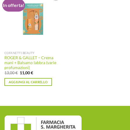
In offerta!
Aggiungi
alla lista
dei
desideri
COFANETTI BEAUTY
ROGER & GALLET – Crema
mani + Balsamo labbra (varie
profumazioni)
Il
Il
13,00
€
11,00
€
prezzo
prezzo
originale
attuale
AGGIUNGI AL CARRELLO
era:
è:
13,00 €.
11,00 €.