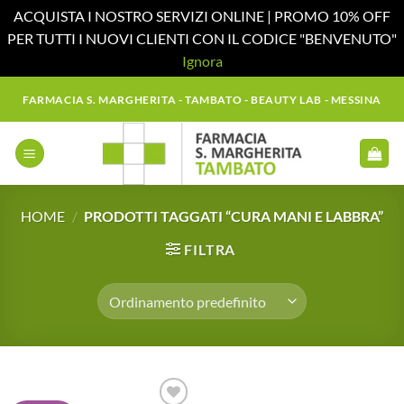
ACQUISTA I NOSTRO SERVIZI ONLINE | PROMO 10% OFF
PER TUTTI I NUOVI CLIENTI CON IL CODICE "BENVENUTO"
Ignora
Salta
FARMACIA S. MARGHERITA - TAMBATO - BEAUTY LAB - MESSINA
ai
contenuti
HOME
/
PRODOTTI TAGGATI “CURA MANI E LABBRA”
FILTRA