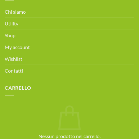
Consulenza
alimentare
Chi siamo
gratuita!
Prenota
Utility
ora!
Shop
My account
Wishlist
Contatti
CARRELLO
Nessun prodotto nel carrello.