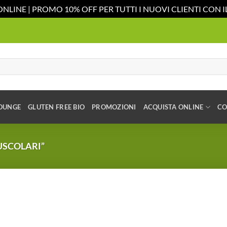
ONLINE | PROMO 10% OFF PER TUTTI I NUOVI CLIENTI CON
OUNGE
GLUTEN FREE BIO
PROMOZIONI
ACQUISTA ONLINE
CO
USCOLARI”
Aggiungi
alla lista
dei