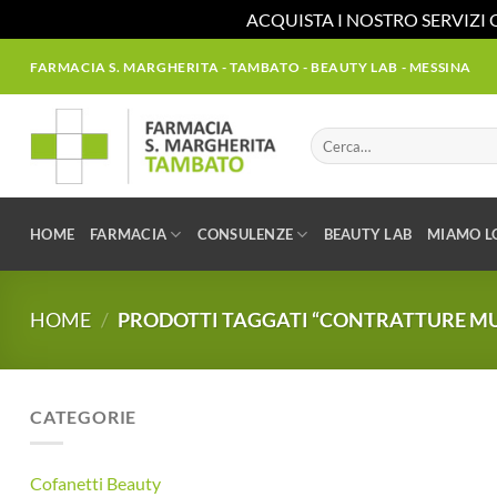
ACQUISTA I NOSTRO SERVIZI 
Salta
FARMACIA S. MARGHERITA - TAMBATO - BEAUTY LAB - MESSINA
ai
contenuti
Cerca:
HOME
FARMACIA
CONSULENZE
BEAUTY LAB
MIAMO L
HOME
/
PRODOTTI TAGGATI “CONTRATTURE M
CATEGORIE
Cofanetti Beauty