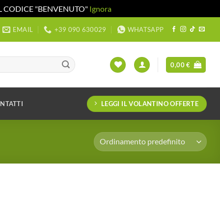
 IL CODICE "BENVENUTO"
Ignora
EMAIL
+39 090 630029
WHATSAPP
0,00
€
LEGGI IL VOLANTINO OFFERTE
NTATTI