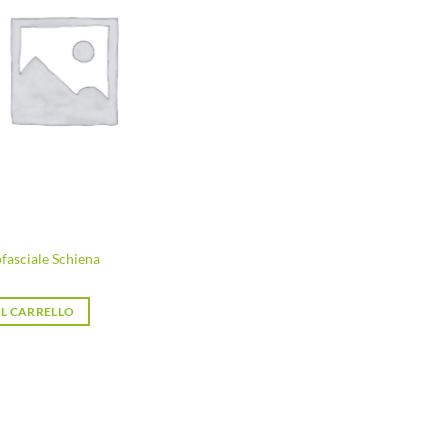
desideri
fasciale Schiena
L CARRELLO