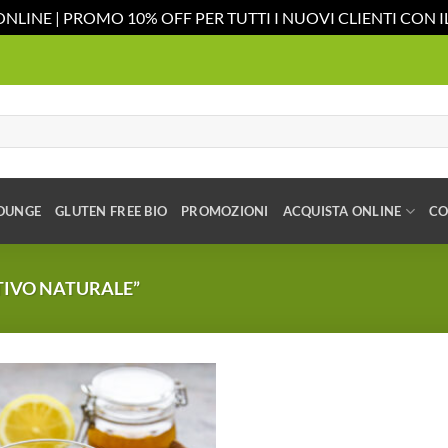
ONLINE | PROMO 10% OFF PER TUTTI I NUOVI CLIENTI CON
OUNGE
GLUTEN FREE BIO
PROMOZIONI
ACQUISTA ONLINE
CO
TIVO NATURALE”
Aggiungi
alla lista
dei