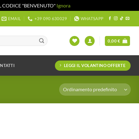
 IL CODICE "BENVENUTO"
Ignora
EMAIL
+39 090 630029
WHATSAPP
0,00
€
LEGGI IL VOLANTINO OFFERTE
NTATTI