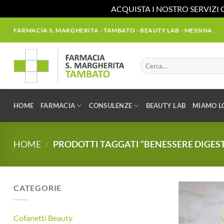
ACQUISTA I NOSTRO SERVIZI 
Salta
FARMACIA S. MARGHERITA - TAMBATO - BEAUTY LAB - MESSINA
ai
contenuti
Cerca:
HOME
FARMACIA
CONSULENZE
BEAUTY LAB
MIAMO L
HOME
/
PRODOTTI TAGGATI “BENESSERE DIGES
CATEGORIE
Cofanetti Beauty