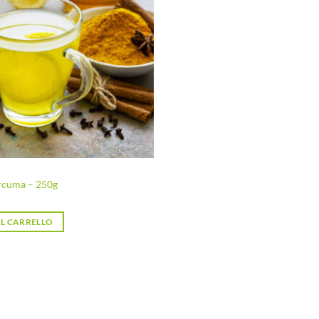
desideri
rcuma – 250g
L CARRELLO