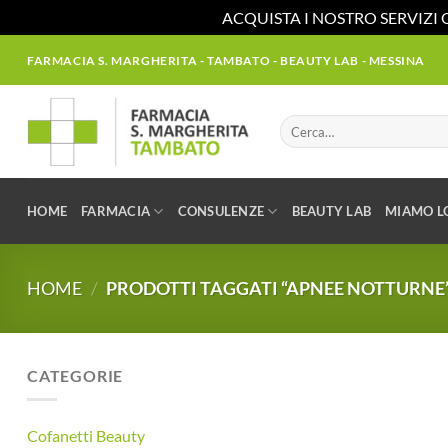
ACQUISTA I NOSTRO SERVIZI 
Salta
FARMACIA S. MARGHERITA - TAMBATO - BEAUTY LAB - MESSINA
ai
contenuti
Cerca:
HOME
FARMACIA
CONSULENZE
BEAUTY LAB
MIAMO L
HOME
/
PRODOTTI TAGGATI “APNEE NOTTURNE
CATEGORIE
Cofanetti Beauty