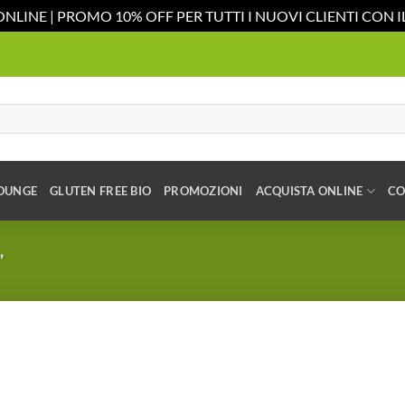
ONLINE | PROMO 10% OFF PER TUTTI I NUOVI CLIENTI CON
OUNGE
GLUTEN FREE BIO
PROMOZIONI
ACQUISTA ONLINE
CO
”
Aggiungi
alla lista
dei