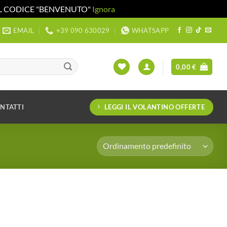
 IL CODICE "BENVENUTO"
Ignora
EMAIL
+39 090 630029
WHATSAPP
0,00
€
LEGGI IL VOLANTINO OFFERTE
NTATTI