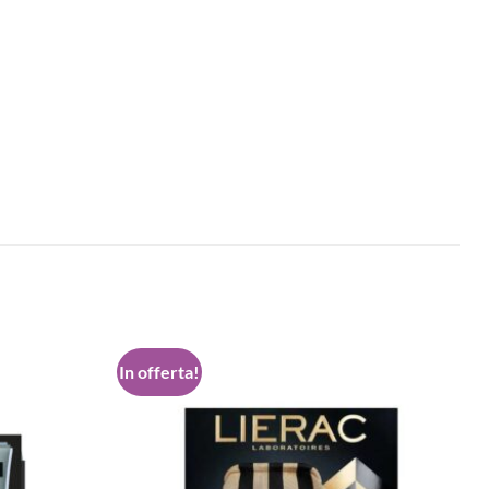
In offerta!
Aggiungi
Aggiungi
alla lista
alla lista
dei
dei
desideri
desideri