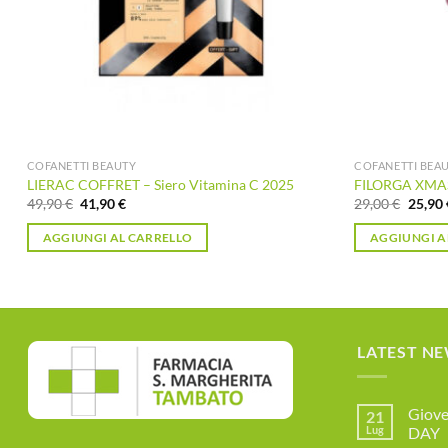
COFANETTI BEAUTY
COFANETTI BEA
LIERAC COFFRET – Siero Vitamina C 2025
FILORGA XMAS 
Il
Il
Il
49,90
€
41,90
€
29,00
€
25,90
prezzo
prezzo
prezzo
originale
attuale
origin
AGGIUNGI AL CARRELLO
AGGIUNGI A
era:
è:
era:
49,90 €.
41,90 €.
29,00 
LATEST N
Giove
21
Lug
DAY