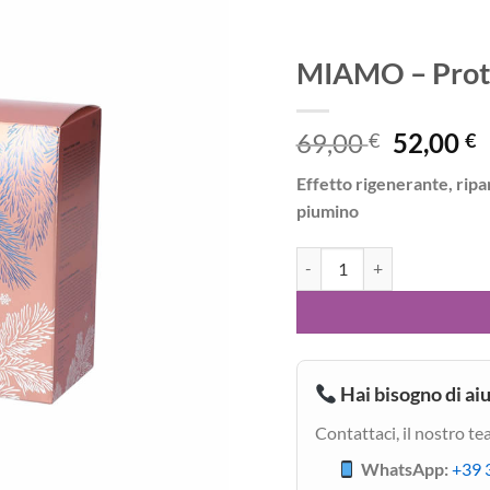
dei
desideri
MIAMO – Proto
Il
I
69,00
52,00
€
€
prezzo
p
Effetto rigenerante, ripa
original
a
piumino
era:
è
69,00 €.
5
MIAMO - Protocollo Deep No
Hai bisogno di ai
Contattaci, il nostro te
WhatsApp:
+39 