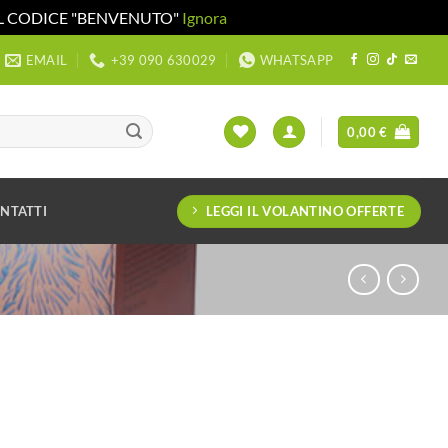
 IL CODICE "BENVENUTO"
Ignora
EMAIL
+39 090 630029
WHATSAPP
0,00
€
LEGGI IL VOLANTINO OFFERTE
NTATTI