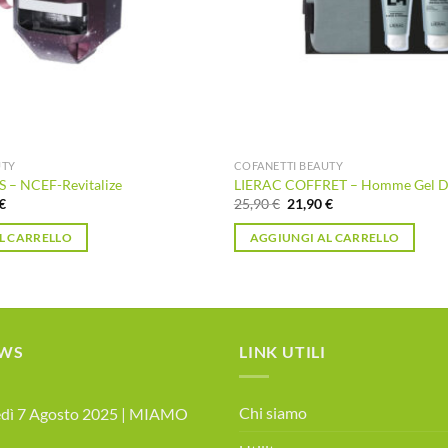
UTY
COFANETTI BEAUTY
– NCEF-Revitalize
LIERAC COFFRET – Homme Gel D
Il
Il
Il
€
25,90
€
21,90
€
prezzo
prezzo
prezzo
ale
attuale
originale
attuale
L CARRELLO
AGGIUNGI AL CARRELLO
è:
era:
è:
€.
25,90 €.
25,90 €.
21,90 €.
EWS
LINK UTILI
Chi siamo
dì 7 Agosto 2025 | MIAMO