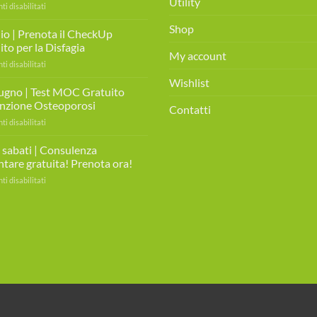
Utility
su
 disabilitati
Giovedì
Shop
7
lio | Prenota il CheckUp
Agosto
to per la Disfagia
2025
My account
su
 disabilitati
|
4
MIAMO
Wishlist
Luglio
ugno | Test MOC Gratuito
DAY
|
nzione Osteoporosi
Contatti
Prenota
su
 disabilitati
il
30
CheckUp
Giugno
i sabati | Consulenza
Gratuito
|
per
ntare gratuita! Prenota ora!
Test
la
su
 disabilitati
MOC
Disfagia
Tutti
Gratuito
i
prevenzione
sabati
Osteoporosi
|
Consulenza
alimentare
gratuita!
Prenota
ora!