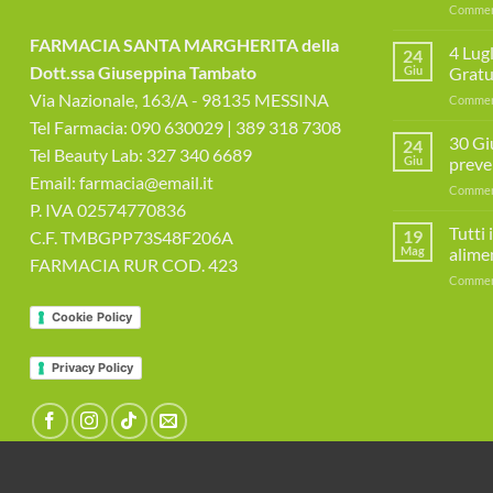
Commenti
FARMACIA SANTA MARGHERITA della
4 Lug
24
Dott.ssa Giuseppina Tambato
Giu
Gratui
Via Nazionale, 163/A - 98135 MESSINA
Commenti
Tel Farmacia: 090 630029 | 389 318 7308
30 Gi
24
Tel Beauty Lab: 327 340 6689
Giu
preve
Email: farmacia@email.it
Commenti
P. IVA 02574770836
Tutti 
19
C.F. TMBGPP73S48F206A
Mag
alime
FARMACIA RUR COD. 423
Commenti
Cookie Policy
Privacy Policy