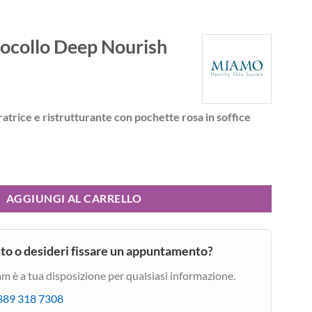
collo Deep Nourish
l
rezzo
ratrice e ristrutturante con pochette rosa in soffice
e
ttuale
:
2,00 €.
urish quantità
AGGIUNGI AL CARRELLO
uto o desideri fissare un appuntamento?
am è a tua disposizione per qualsiasi informazione.
389 318 7308