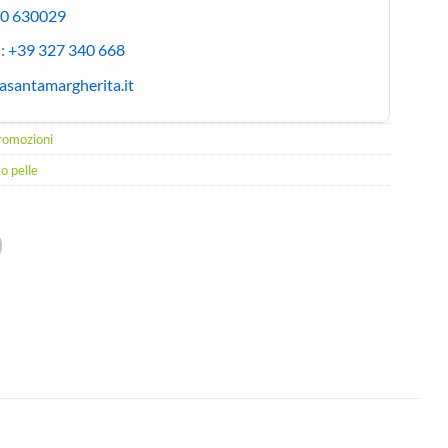
90 630029
:
+39 327 340 668
asantamargherita.it
romozioni
o pelle