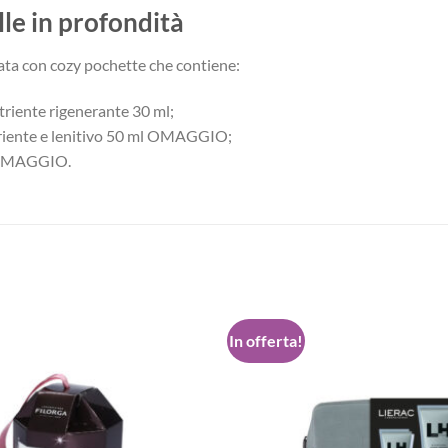
lle in profondità
ata con cozy pochette che contiene:
triente rigenerante 30 ml;
riente e lenitivo 50 ml OMAGGIO;
l OMAGGIO.
In offerta!
Aggiungi
alla lista
dei
desideri