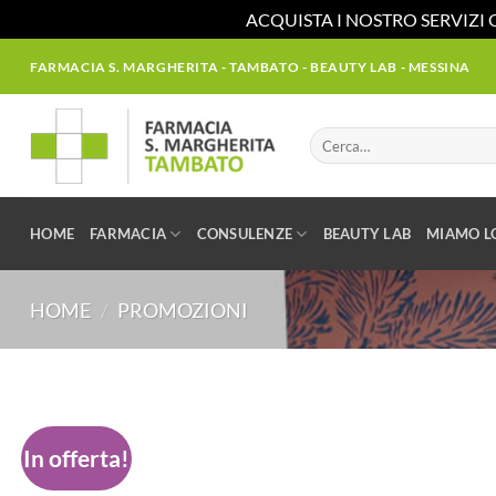
ACQUISTA I NOSTRO SERVIZI 
Salta
FARMACIA S. MARGHERITA - TAMBATO - BEAUTY LAB - MESSINA
ai
contenuti
Cerca:
HOME
FARMACIA
CONSULENZE
BEAUTY LAB
MIAMO L
HOME
/
PROMOZIONI
In offerta!