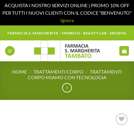
ACQUISTA I NOSTRO SERVIZI ONLINE | PROMO 10% OFF
PER TUTTI I NUOVI CLIENTI CON IL CODICE "BENVENUTO"
Ignora
Salta
FARMACIA S. MARGHERITA - TAMBATO - BEAUTY LAB - MESSINA
ai
contenuti
HOME
/
TRATTAMENTI CORPO
/
TRATTAMENTI
CORPO MIAMO CON TECNOLOGIA
Aggiungi