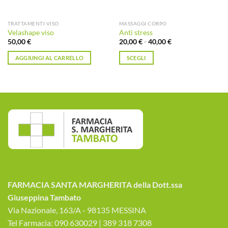
TRATTAMENTI VISO
MASSAGGI CORPO
Velashape viso
Anti stress
Fascia
50,00
€
20,00
€
-
40,00
€
di
prezzo:
AGGIUNGI AL CARRELLO
SCEGLI
da
20,00 €
Questo
a
prodotto
40,00 €
ha
più
varianti.
Le
opzioni
possono
essere
scelte
nella
FARMACIA SANTA MARGHERITA della Dott.ssa
pagina
Giuseppina Tambato
del
prodotto
Via Nazionale, 163/A - 98135 MESSINA
Tel Farmacia: 090 630029 | 389 318 7308