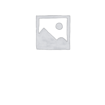
alla lista
dei
desideri