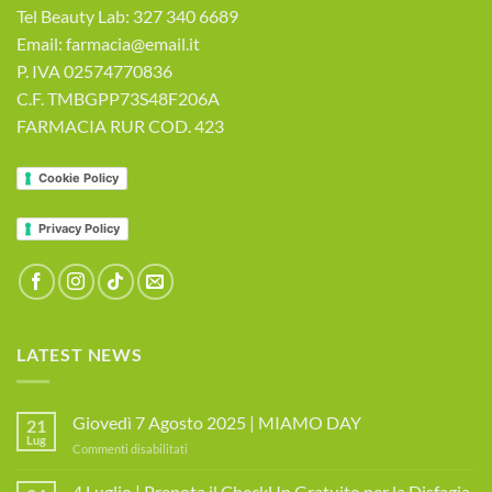
Tel Beauty Lab: 327 340 6689
Email: farmacia@email.it
P. IVA 02574770836
C.F. TMBGPP73S48F206A
FARMACIA RUR COD. 423
Cookie Policy
Privacy Policy
LATEST NEWS
Giovedì 7 Agosto 2025 | MIAMO DAY
21
Lug
su
Commenti disabilitati
Giovedì
7
4 Luglio | Prenota il CheckUp Gratuito per la Disfagia