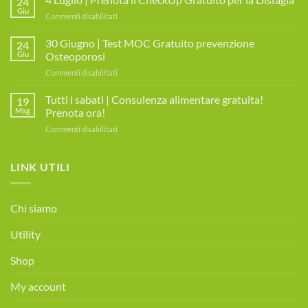
24
Agosto
Giu
su
Commenti disabilitati
2025
4
|
Luglio
30 Giugno | Test MOC Gratuito prevenzione
MIAMO
24
|
Giu
Osteoporosi
DAY
Prenota
su
Commenti disabilitati
il
30
CheckUp
Giugno
Tutti i sabati | Consulenza alimentare gratuita!
Gratuito
19
|
per
Mag
Prenota ora!
Test
la
su
Commenti disabilitati
MOC
Disfagia
Tutti
Gratuito
i
prevenzione
sabati
LINK UTILI
Osteoporosi
|
Consulenza
alimentare
Chi siamo
gratuita!
Prenota
Utility
ora!
Shop
My account